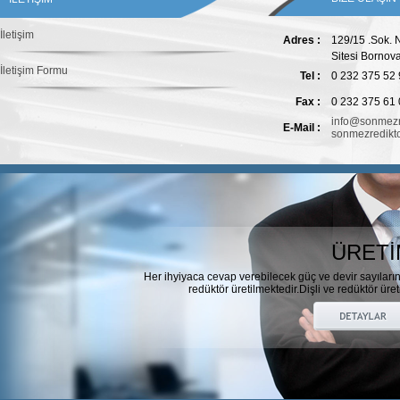
İletişim
Adres :
129/15 .Sok. 
Sitesi Bornova
İletişim Formu
Tel :
0 232 375 52
Fax :
0 232 375 61
info@sonmezre
E-Mail :
sonmezredikt
ÜRETİ
Her ihyiyaca cevap verebilecek güç ve devir sayıları
redüktör üretilmektedir.Dişli ve redüktör üret