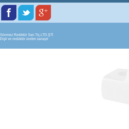
Sönmez Rediktör San.Tiç.LTD.ŞTİ
Dişli ve redüktör üretim sanayii