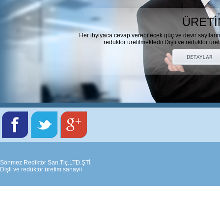
ÜRETİ
Her ihyiyaca cevap verebilecek güç ve devir sayıları
redüktör üretilmektedir.Dişli ve redüktör üret
Sönmez Rediktör San.Tiç.LTD.ŞTİ
Dişli ve redüktör üretim sanayii