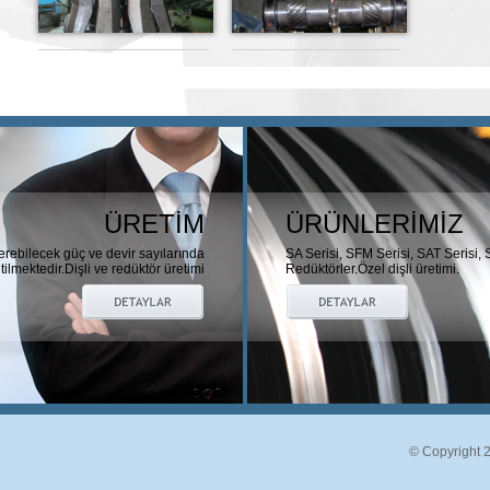
ÜRETİM
ÜRÜNLERİMİZ
erebilecek güç ve devir sayılarında
SA Serisi, SFM Serisi, SAT Serisi, 
tilmektedir.Dişli ve redüktör üretimi
Redüktörler.Özel dişli üretimi.
© Copyright 