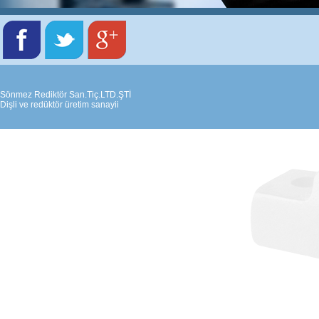
Sönmez Rediktör San.Tiç.LTD.ŞTİ
Dişli ve redüktör üretim sanayii