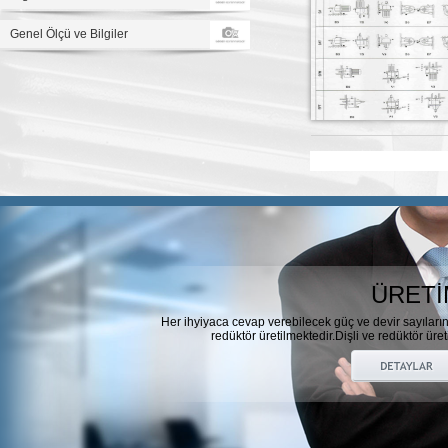
Genel Ölçü ve Bilgiler
ÜRETİ
Her ihyiyaca cevap verebilecek güç ve devir sayıları
redüktör üretilmektedir.Dişli ve redüktör üret